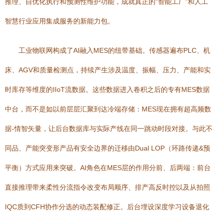
推理、自优化执行和预测性维护功能，成就真正的“智能工厂”和人工
智慧行业应用集成服务的新能力包。
工业物联网构成了AI融入MES的纽带基础。传感器遍布PLC、机
床、AGV和质量检测点，持续产生涉及温度、振幅、压力、产能和实
时库存等维度的IIoT流数据。这些数据进入卷积之后的专有MES数据
中台，而不是如以前层层汇聚到达冷端存储：MES现在拥有超高频数
据-情智矢量，让后台数据库与实际产线在同一跳动时段对接。与此不
同品、产能突变形产品有安全边界的迁移由Dual LOP（环路传递&预
平衡）方式应用来突破。AI角色在MES层的作用分前、后两端：前台
直接推理带来柔性分流指令改变布局顺序、排产高反时控以及从拍照
IQC质到CFH协作分选的动态装配修正。后台埋设深度学习设备退化